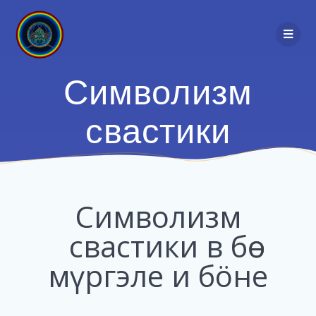
Символизм
свастики
Символизм
свастики в бөө
мүргэле и бöне