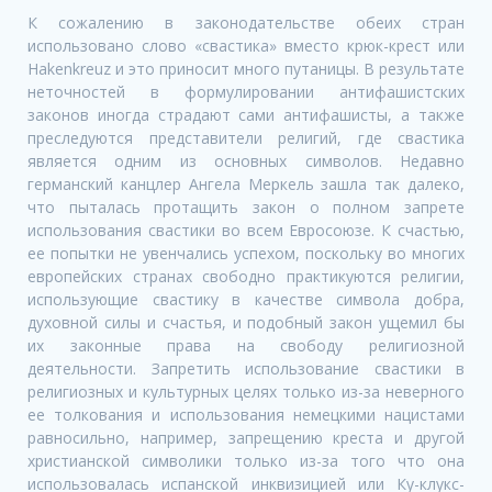
К сожалению в законодательстве обеих стран
использовано слово «свастика» вместо крюк-крест или
Hakenkreuz и это приносит много путаницы. В результате
неточностей в формулировании антифашистских
законов иногда страдают сами антифашисты, а также
преследуются представители религий, где свастика
является одним из основных символов. Недавно
германский канцлер Ангела Меркель зашла так далеко,
что пыталась протащить закон о полном запрете
использования свастики во всем Евросоюзе. К счастью,
ее попытки не увенчались успехом, поскольку во многих
европейских странах свободно практикуются религии,
использующие свастику в качестве символа добра,
духовной силы и счастья, и подобный закон ущемил бы
их законные права на свободу религиозной
деятельности. Запретить использование свастики в
религиозных и культурных целях только из-за неверного
ее толкования и использования немецкими нацистами
равносильно, например, запрещению креста и другой
христианской символики только из-за того что она
использовалась испанской инквизицией или Ку-клукс-