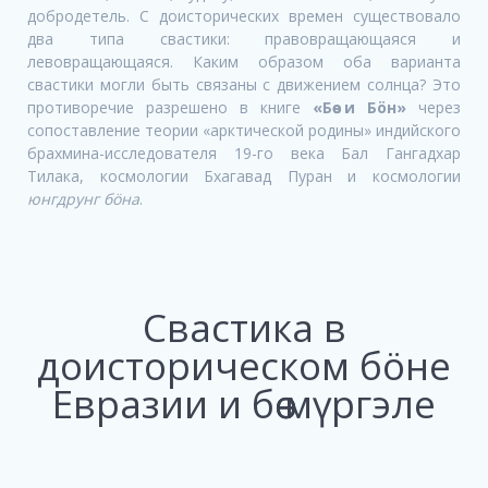
добродетель. С доисторических времен существовало
два типа свастики: правовращающаяся и
левовращающаяся. Каким образом оба варианта
свастики могли быть связаны с движением солнца? Это
противоречие разрешено в книге
«Бөө и Бöн»
через
сопоставление теории «арктической родины» индийского
брахмина-исследователя 19-го века Бал Гангадхар
Тилака, космологии Бхагавад Пуран и космологии
юнгдрунг бöна
.
Свастика в
доисторическом бöне
Евразии и бөө мүргэле