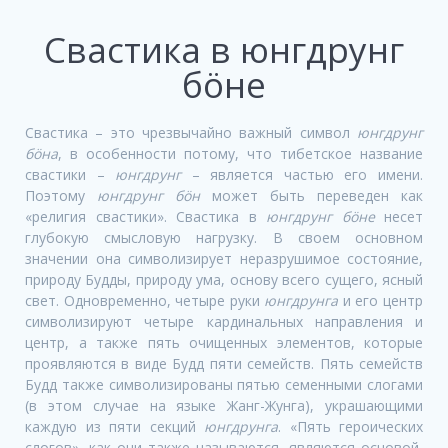
Свастика в юнгдрунг
бöне
Свастика – это чрезвычайно важный символ
юнгдрунг
б
ö
на
, в особенности потому, что тибетское название
свастики –
юнгдрунг
–
является частью его имени.
Поэтому
юнгдрунг б
ö
н
может быть переведен как
«религия свастики»
.
Свастика в
юнгдрунг б
ö
не
несет
глубокую смысловую нагрузку. В своем основном
значении она символизирует неразрушимое состояние,
природу Будды
,
природу ума, основу всего сущего, ясный
свет
.
Одновременно
,
четыре руки
юнгдрунга
и его центр
символизируют четыре кардинальных направления и
центр, а также пять очищенных элементов, которые
проявляются в виде Будд пяти семейств. Пять семейств
Будд также символизированы пятью семенными слогами
(в этом случае на языке Жанг-Жунга), украшающими
каждую из пяти секций
юнгдрунга
. «Пять героических
слогов», как они также называются, являются основой,