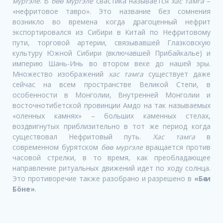
м
ү
ргэле
. В
бөө м
ү
ргэле
свастика называется
хас тамга
–
«нефритовое тавро». Это название без сомнения
возникло во времена когда драгоценный нефрит
экспортировался из Сибири в Китай по Нефритовому
пути, торговой артерии, связывавшей Глазковскую
культуру Южной Сибири (включавшей Прибайкалье) и
империю Шань-Инь во втором веке до нашей эры.
Множество изображений
хас тамга
существует даже
сейчас на всем пространстве Великой Степи, в
особенности в Монголии, Внутренней Монголии и
восточнотибетской провинции Амдо на так называемых
«оленных камнях» – больших каменных стелах,
воздвигнутых приблизительно в тот же период когда
существовал Нефритовый путь.
Хас тамга
в
современном бурятском
бөө м
ү
ргэле
вращается против
часовой стрелки, в то время, как преобладающее
направление ритуальных движений идет по ходу солнца.
Это противоречие также разобрано и разрешено в
«Бөө и
Бöне»
.