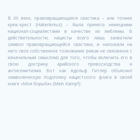
В XX веке, правовращающаяся свастика – или точнee
крюк-крест (Hakenkreuz) – былa принятa немецкими
национал-социалистами в качестве их эмблемы. В
действительности, нацисты всего лишь захватили
символ правовращающейся свастики, и наложили на
него свое собственное толкование (никак не связанное с
изначальным смыслом) для того, чтобы включить его в
свою доктрину арийского превосходства и
антисемитизма. Вот как Адольф Гитлер объяснил
символическую подоплеку нацистского флага в своей
книге «Моя борьба» (Mein Kampf):