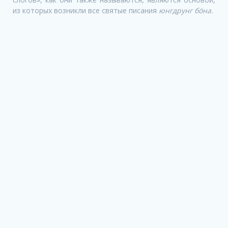
из которых возникли все святые писания
юнгдрунг бö
на.