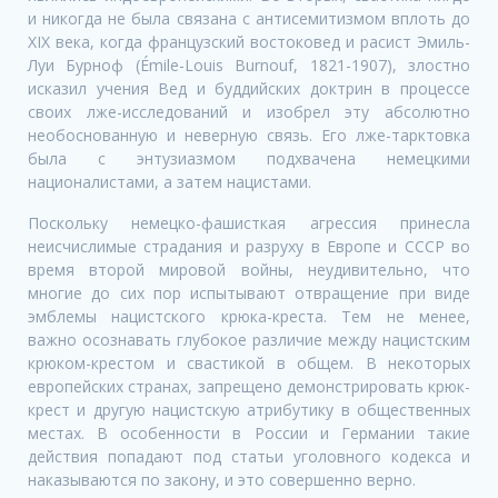
и никогда не была связана с антисемитизмом вплоть до
XIX века, когда французский востоковед и расист Эмиль-
Луи Бурноф (Émile-Louis Burnouf, 1821-1907), злостно
исказил учения Вед и буддийских доктрин в процессе
своих лже-исследований и изобрел эту абсолютно
необоснованную и неверную связь. Его лже-тарктовка
была с энтузиазмом подхвачена немецкими
националистами, а затем нацистами.
Поскольку немецко-фашисткая агрессия принесла
неисчислимые страдания и разруху в Европе и СССР во
время второй мировой войны, неудивительно, что
многие до сих пор испытывают отвращение при виде
эмблемы нацистского крюка-креста. Тем не менее,
важно осознавать глубокое различие между нацистским
крюком-крестом и свастикой в общем. В некоторых
европейских странах, запрещено демонстрировать крюк-
крест и другую нацистскую атрибутику в общественных
местах. В особенности в России и Германии такие
действия попадают под статьи уголовного кодекса и
наказываются по закону, и это совершенно верно.